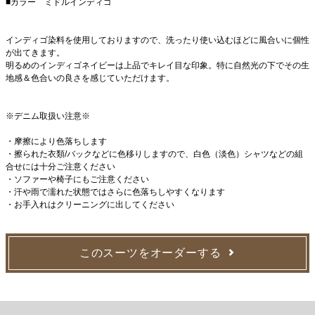
■カラー ミドルインディゴ
インディゴ染料を使用しておりますので、洗ったり使い込むほどに風合いに個性
が出てきます。
明るめのインディゴネイビーは上品でキレイ目な印象。特に自然光の下でその生
地感＆色合いの良さを感じていただけます。
※デニム取扱い注意※
・摩擦により色落ちします
・擦られた衣類/バックなどに色移りしますので、白色（淡色）シャツなどの組
合せには十分ご注意ください
・ソファーや椅子にもご注意ください
・汗や雨で濡れた状態ではさらに色落ちしやすくなります
・お手入れはクリーニングに出してください
このスーツをオーダーする