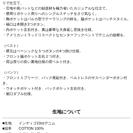
りで仕立て。
・芯地や肩パットなどの副資材を極力省いたカジュアルな仕立て。
・襟周りポケット周りへのシングルステッチをさり気なく。
・胸ポケットはバルカ型でテーラリングの粋を。脇ポケットはパッチスタイル。
・袖口は本開き3つボタン。
・内ポケット左右付き。裏は豪華な大身返し背抜き仕様。
・アメリカントラッドリスペクトなセンターフックベントでデニムの故郷を。
（ベスト）
・襟元はベーシックな５つボタンの4つ掛け仕様。
・フロント脇ポケット左右２つ付き。
・背は滑りの良い裏地仕様の背ベルト付き。
（パンツ）
・フロント１プリーツ、バック尾錠付き、ベルトレスのサスペンダーボタン付
き。
・ウオッチポケット付き、バックポケット左右付き。
・裾口ダブル仕様。
生地について
■生地 インディゴ10ozデニム
■混率 COTTON 100%