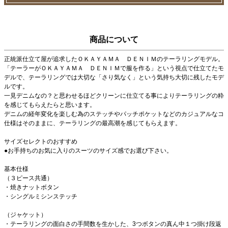
商品について
正統派仕立て屋が追求したＯＫＡＹＡＭＡ ＤＥＮＩＭのテーラリングモデル。
「テーラーがＯＫＡＹＡＭＡ ＤＥＮＩＭで服を作る」という視点で仕立てたモ
デルで、テーラリングでは大切な「さり気なく」という気持ち大切に残したモデ
ルです。
一見デニムなの？と思わせるほどクリーンに仕立てる事によりテーラリングの粋
を感じてもらえたらと思います。
デニムの経年変化を楽しむ為のステッチやパッチポケットなどのカジュアルなコ
仕様はそのままに、テーラリングの最高潮を感じてもらえます。
サイズセレクトのおすすめ
●お手持ちのお気に入りのスーツのサイズ感でお選び下さい。
基本仕様
（３ピース共通）
・焼きナットボタン
・シングルミシンステッチ
（ジャケット）
・テーラリングの面白さの手間数を生かした、3つボタンの真ん中１つ掛け段返